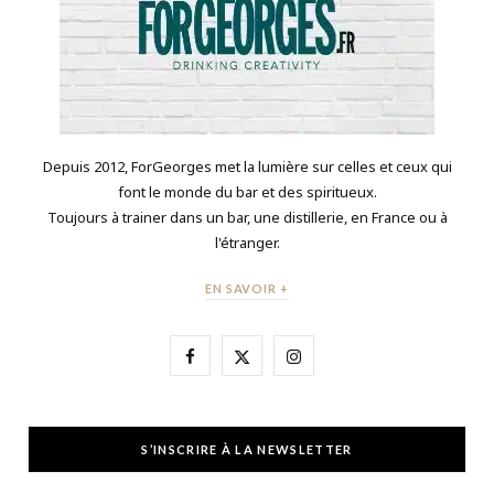
Depuis 2012, ForGeorges met la lumière sur celles et ceux qui
font le monde du bar et des spiritueux.
Toujours à trainer dans un bar, une distillerie, en France ou à
l'étranger.
EN SAVOIR +
F
X
I
a
(
n
c
T
s
S’INSCRIRE À LA NEWSLETTER
e
w
t