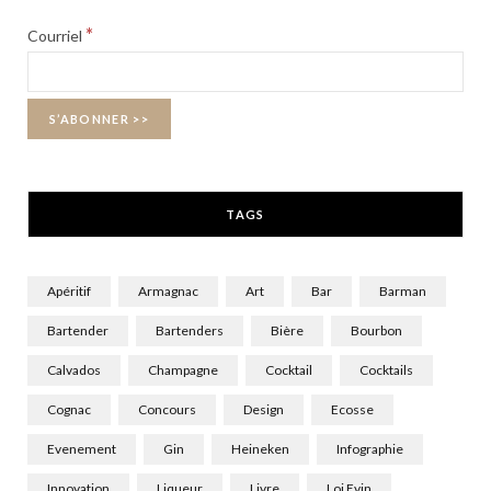
b
i
a
*
Courriel
o
t
g
o
t
r
k
e
a
r
m
TAGS
)
Apéritif
Armagnac
Art
Bar
Barman
Bartender
Bartenders
Bière
Bourbon
Calvados
Champagne
Cocktail
Cocktails
Cognac
Concours
Design
Ecosse
Evenement
Gin
Heineken
Infographie
Innovation
Liqueur
Livre
Loi Evin