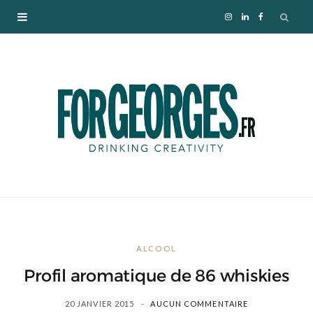
I
L
F
n
i
a
s
n
c
t
k
e
a
e
b
g
d
o
r
I
o
ALCOOL
a
n
k
Profil aromatique de 86 whiskies
m
20 JANVIER 2015
AUCUN COMMENTAIRE