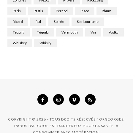
Londres
Mezcal
Mixers
Packaging
Paris
Pastis
Pernod
Pisco
Rhum
Ricard
Rtd
Soirée
Spiritourisme
Tequila
Téquila
Vermouth
Vin
Vodka
Whiskey
Whisky
COPYRIGHT © 2026 - TOUS DROITS RÉSERVÉS FORGEORGES.
L'ABUS D'ALCOOL EST DANGEREUX POUR LA SANTÉ. À
CONSOMMER AVEC MODÉRATION.