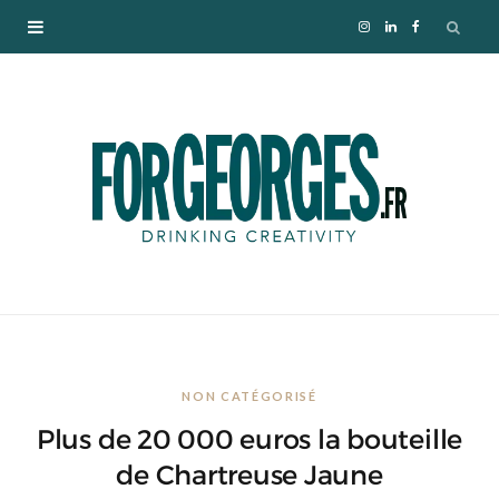
I
L
F
n
i
a
s
n
c
t
k
e
a
e
b
g
d
o
r
I
o
NON CATÉGORISÉ
a
n
k
Plus de 20 000 euros la bouteille
m
de Chartreuse Jaune