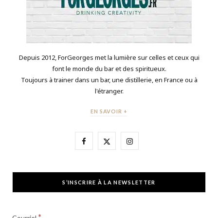
Depuis 2012, ForGeorges met la lumière sur celles et ceux qui
font le monde du bar et des spiritueux.
Toujours à trainer dans un bar, une distillerie, en France ou à
l'étranger.
EN SAVOIR +
F
X
I
a
(
n
c
T
s
S’INSCRIRE À LA NEWSLETTER
e
w
t
b
i
a
*
Courriel