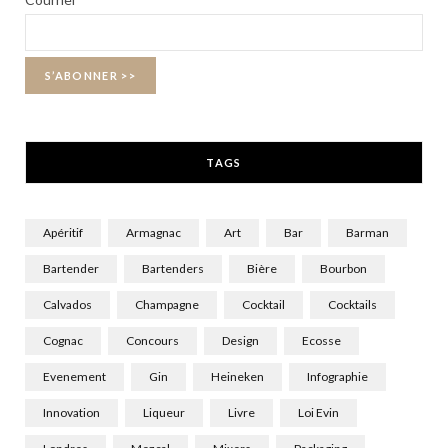
o
t
g
o
t
r
k
e
a
r
m
TAGS
)
Apéritif
Armagnac
Art
Bar
Barman
Bartender
Bartenders
Bière
Bourbon
Calvados
Champagne
Cocktail
Cocktails
Cognac
Concours
Design
Ecosse
Evenement
Gin
Heineken
Infographie
Innovation
Liqueur
Livre
Loi Evin