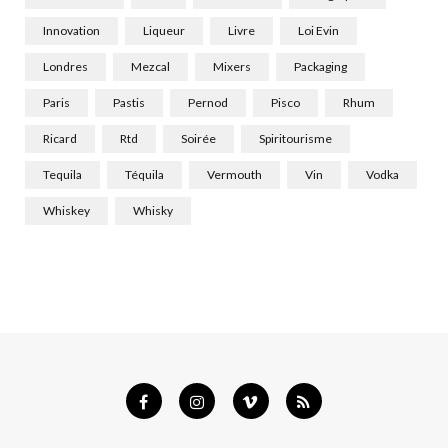
Innovation
Liqueur
Livre
Loi Evin
Londres
Mezcal
Mixers
Packaging
Paris
Pastis
Pernod
Pisco
Rhum
Ricard
Rtd
Soirée
Spiritourisme
Tequila
Téquila
Vermouth
Vin
Vodka
Whiskey
Whisky