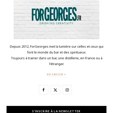
Depuis 2012, ForGeorges met la lumière sur celles et ceux qui
font le monde du bar et des spiritueux.
Toujours à trainer dans un bar, une distillerie, en France ou à
l'étranger.
EN SAVOIR +
F
X
I
a
(
n
c
T
s
S’INSCRIRE À LA NEWSLETTER