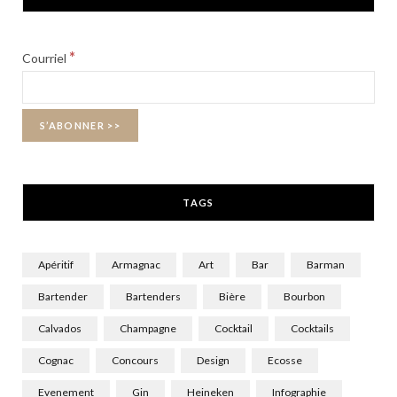
e
w
t
b
i
a
*
Courriel
o
t
g
o
t
r
k
e
a
r
m
TAGS
)
Apéritif
Armagnac
Art
Bar
Barman
Bartender
Bartenders
Bière
Bourbon
Calvados
Champagne
Cocktail
Cocktails
Cognac
Concours
Design
Ecosse
Evenement
Gin
Heineken
Infographie