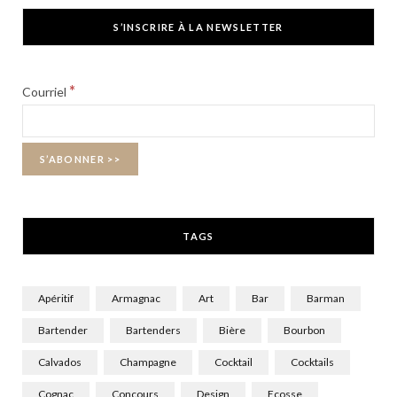
c
T
s
S’INSCRIRE À LA NEWSLETTER
e
w
t
b
i
a
*
Courriel
o
t
g
o
t
r
k
e
a
r
m
TAGS
)
Apéritif
Armagnac
Art
Bar
Barman
Bartender
Bartenders
Bière
Bourbon
Calvados
Champagne
Cocktail
Cocktails
Cognac
Concours
Design
Ecosse