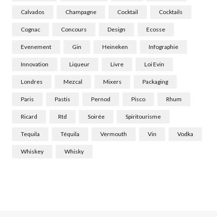
Calvados
Champagne
Cocktail
Cocktails
Cognac
Concours
Design
Ecosse
Evenement
Gin
Heineken
Infographie
Innovation
Liqueur
Livre
Loi Evin
Londres
Mezcal
Mixers
Packaging
Paris
Pastis
Pernod
Pisco
Rhum
Ricard
Rtd
Soirée
Spiritourisme
Tequila
Téquila
Vermouth
Vin
Vodka
Whiskey
Whisky