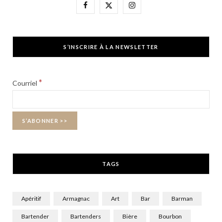
F
X
I
a
(
n
c
T
s
S’INSCRIRE À LA NEWSLETTER
e
w
t
b
i
a
*
Courriel
o
t
g
o
t
r
k
e
a
r
m
TAGS
)
Apéritif
Armagnac
Art
Bar
Barman
Bartender
Bartenders
Bière
Bourbon