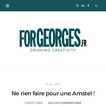
I
L
F
n
i
a
s
n
c
t
k
e
a
e
b
g
d
o
r
I
o
A LA UNE
a
n
k
Ne rien faire pour une Amstel !
m
9 AOÛT 2013
AUCUN COMMENTAIRE