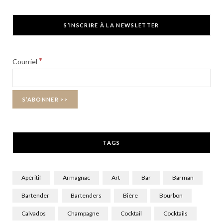
a
(
n
c
T
s
S’INSCRIRE À LA NEWSLETTER
e
w
t
b
i
a
*
Courriel
o
t
g
o
t
r
k
e
a
r
m
TAGS
)
Apéritif
Armagnac
Art
Bar
Barman
Bartender
Bartenders
Bière
Bourbon
Calvados
Champagne
Cocktail
Cocktails