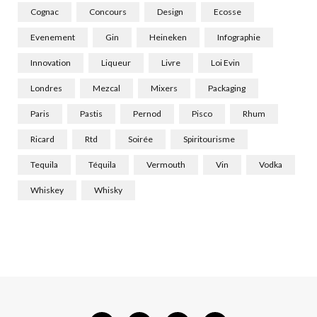
Cognac
Concours
Design
Ecosse
Evenement
Gin
Heineken
Infographie
Innovation
Liqueur
Livre
Loi Evin
Londres
Mezcal
Mixers
Packaging
Paris
Pastis
Pernod
Pisco
Rhum
Ricard
Rtd
Soirée
Spiritourisme
Tequila
Téquila
Vermouth
Vin
Vodka
Whiskey
Whisky