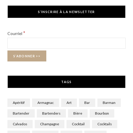
c
T
s
S’INSCRIRE À LA NEWSLETTER
e
w
t
b
i
a
*
Courriel
o
t
g
o
t
r
k
e
a
r
m
TAGS
)
Apéritif
Armagnac
Art
Bar
Barman
Bartender
Bartenders
Bière
Bourbon
Calvados
Champagne
Cocktail
Cocktails