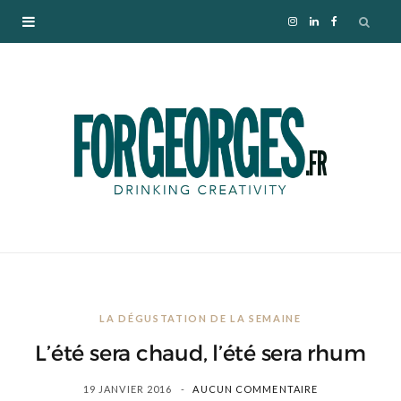
I
L
F
n
i
a
s
n
c
t
k
e
a
e
b
g
d
o
r
I
o
LA DÉGUSTATION DE LA SEMAINE
a
n
k
L’été sera chaud, l’été sera rhum
m
19 JANVIER 2016
AUCUN COMMENTAIRE