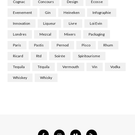
Cognac
Concours
Design
Ecosse
Evenement
Gin
Heineken
Infographie
Innovation
Liqueur
Livre
Loi Evin
Londres
Mezcal
Mixers
Packaging
Paris
Pastis
Pernod
Pisco
Rhum
Ricard
Rtd
Soirée
Spiritourisme
Tequila
Téquila
Vermouth
Vin
Vodka
Whiskey
Whisky