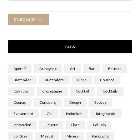
o
t
g
o
t
r
k
e
a
r
m
TAGS
)
Apéritif
Armagnac
Art
Bar
Barman
Bartender
Bartenders
Bière
Bourbon
Calvados
Champagne
Cocktail
Cocktails
Cognac
Concours
Design
Ecosse
Evenement
Gin
Heineken
Infographie
Innovation
Liqueur
Livre
Loi Evin
Londres
Mezcal
Mixers
Packaging