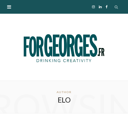
I
L
F
n
i
a
s
n
c
t
k
e
a
e
b
g
d
o
ROWSI
r
I
o
AUTHOR
ELO
a
n
k
m