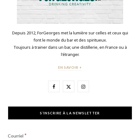
Depuis 2012, ForGeorges met la lumière sur celles et ceux qui
font le monde du bar et des spiritueux.
Toujours à trainer dans un bar, une distillerie, en France ou à
l'étranger.
EN SAVOIR +
F
X
I
a
(
n
c
T
s
S’INSCRIRE À LA NEWSLETTER
e
w
t
b
i
a
*
Courriel