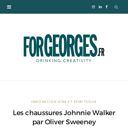
I
L
F
n
i
a
s
n
c
t
k
e
a
e
b
g
d
o
r
I
o
INNOVATION VINS ET SPIRITUEUX
a
n
k
Les chaussures Johnnie Walker
m
par Oliver Sweeney