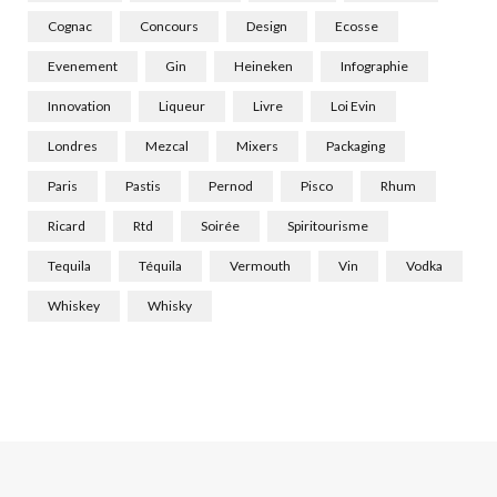
Cognac
Concours
Design
Ecosse
Evenement
Gin
Heineken
Infographie
Innovation
Liqueur
Livre
Loi Evin
Londres
Mezcal
Mixers
Packaging
Paris
Pastis
Pernod
Pisco
Rhum
Ricard
Rtd
Soirée
Spiritourisme
Tequila
Téquila
Vermouth
Vin
Vodka
Whiskey
Whisky