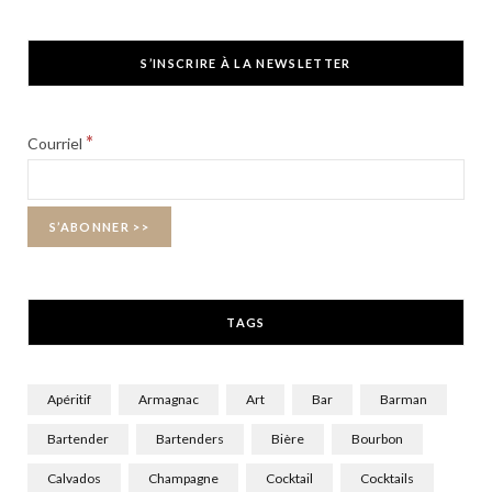
a
(
n
c
T
s
S’INSCRIRE À LA NEWSLETTER
e
w
t
b
i
a
*
Courriel
o
t
g
o
t
r
k
e
a
r
m
TAGS
)
Apéritif
Armagnac
Art
Bar
Barman
Bartender
Bartenders
Bière
Bourbon
Calvados
Champagne
Cocktail
Cocktails