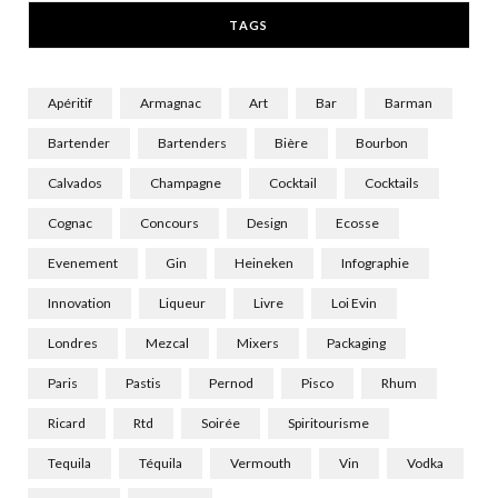
TAGS
)
Apéritif
Armagnac
Art
Bar
Barman
Bartender
Bartenders
Bière
Bourbon
Calvados
Champagne
Cocktail
Cocktails
Cognac
Concours
Design
Ecosse
Evenement
Gin
Heineken
Infographie
Innovation
Liqueur
Livre
Loi Evin
Londres
Mezcal
Mixers
Packaging
Paris
Pastis
Pernod
Pisco
Rhum
Ricard
Rtd
Soirée
Spiritourisme
Tequila
Téquila
Vermouth
Vin
Vodka