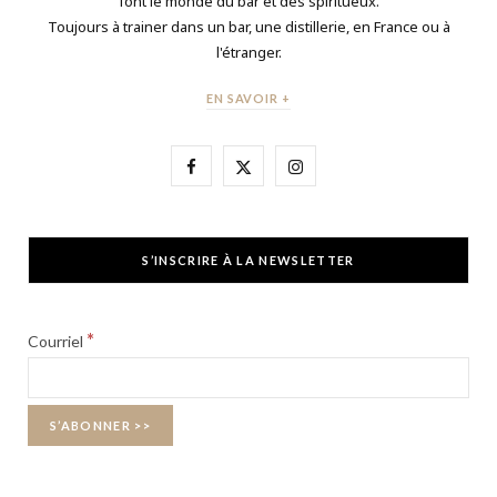
font le monde du bar et des spiritueux.
Toujours à trainer dans un bar, une distillerie, en France ou à
l'étranger.
EN SAVOIR +
F
X
I
a
(
n
c
T
s
S’INSCRIRE À LA NEWSLETTER
e
w
t
b
i
a
*
Courriel
o
t
g
o
t
r
k
e
a
r
m