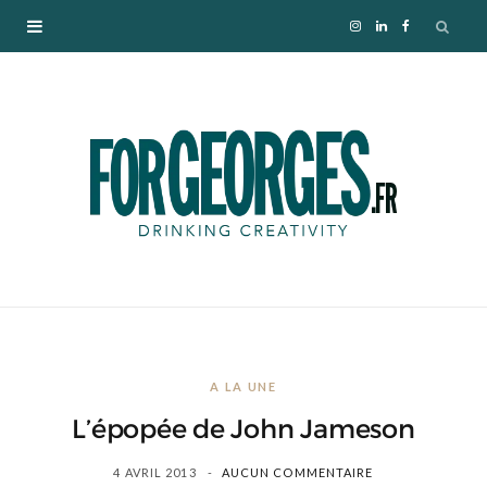
I
L
F
n
i
a
s
n
c
t
k
e
a
e
b
g
d
o
r
I
o
A LA UNE
a
n
k
L’épopée de John Jameson
m
4 AVRIL 2013
AUCUN COMMENTAIRE