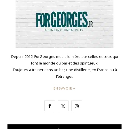
Depuis 2012, ForGeorges met la lumière sur celles et ceux qui
font le monde du bar et des spiritueux.
Toujours à trainer dans un bar, une distillerie, en France ou à
l'étranger.
EN SAVOIR +
F
X
I
a
(
n
c
T
s