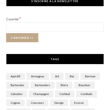
S’INSCRIRE À LA NEWSLETTER
e
w
t
b
i
a
*
Courriel
o
t
g
o
t
r
k
e
a
r
m
TAGS
)
Apéritif
Armagnac
Art
Bar
Barman
Bartender
Bartenders
Bière
Bourbon
Calvados
Champagne
Cocktail
Cocktails
Cognac
Concours
Design
Ecosse