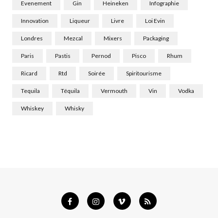
Evenement
Gin
Heineken
Infographie
Innovation
Liqueur
Livre
Loi Evin
Londres
Mezcal
Mixers
Packaging
Paris
Pastis
Pernod
Pisco
Rhum
Ricard
Rtd
Soirée
Spiritourisme
Tequila
Téquila
Vermouth
Vin
Vodka
Whiskey
Whisky