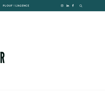
PLOUF ! L’AGENCE
I
L
F
n
i
a
s
n
c
t
k
e
a
e
b
g
d
o
r
I
o
a
n
k
m