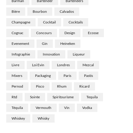
Barman
Bartender
Bartenders
Bière
Bourbon
Calvados
Champagne
Cocktail
Cocktails
Cognac
Concours
Design
Ecosse
Evenement
Gin
Heineken
Infographie
Innovation
Liqueur
Livre
Loi Evin
Londres
Mezcal
Mixers
Packaging
Paris
Pastis
Pernod
Pisco
Rhum
Ricard
Rtd
Soirée
Spiritourisme
Tequila
Téquila
Vermouth
Vin
Vodka
Whiskey
Whisky