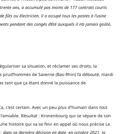
 trente ans, a accumulé pas moins de 177 contrats courts
 fûts ou électricien, il a occupé tous les postes à l’usine
ents pendant des congés d’été auxquels il n’a jamais goûté,
ulariser sa situation, et réclamer ses droits, la
des prud’hommes de Saverne (Bas-Rhin) l’a débouté, mardi
as tant que ça étant donné la puissance de
 c'est certain. Avec un peu plus d'humain dans tout
 à l'amiable. Résultat : Kronenbourg qui se sépare de son
 Une histoire qui va se finir en appel où nous précise Le
 : dans sa dernière décision en date, en octobre 2021, la