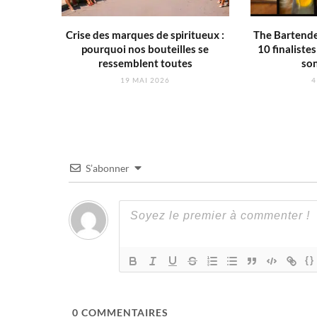
Crise des marques de spiritueux :
The Bartender
pourquoi nos bouteilles se
10 finaliste
ressemblent toutes
son
19 MAI 2026
4
S’abonner
{}
0
COMMENTAIRES