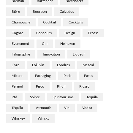
Barman
Bartender
Bartenders
Bière
Bourbon
Calvados
Champagne
Cocktail
Cocktails
Cognac
Concours
Design
Ecosse
Evenement
Gin
Heineken
Infographie
Innovation
Liqueur
Livre
Loi Evin
Londres
Mezcal
Mixers
Packaging
Paris
Pastis
Pernod
Pisco
Rhum
Ricard
Rtd
Soirée
Spiritourisme
Tequila
Téquila
Vermouth
Vin
Vodka
Whiskey
Whisky