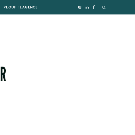
PLOUF ! L’AGENCE
I
L
F
n
i
a
s
n
c
t
k
e
a
e
b
g
d
o
r
I
o
a
n
k
m