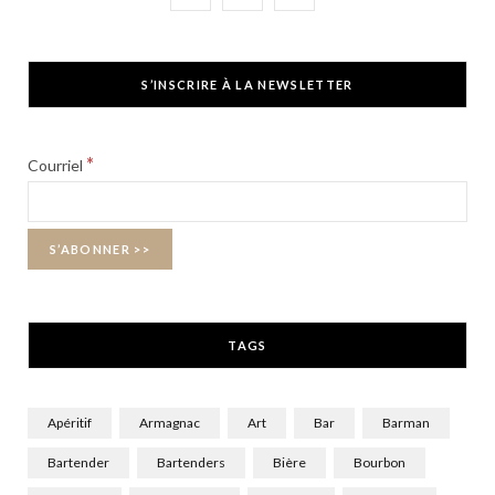
a
(
n
c
T
s
S’INSCRIRE À LA NEWSLETTER
e
w
t
b
i
a
*
Courriel
o
t
g
o
t
r
k
e
a
r
m
TAGS
)
Apéritif
Armagnac
Art
Bar
Barman
Bartender
Bartenders
Bière
Bourbon