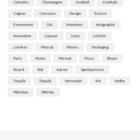
Calvados
Champagne
Cocktail
Cocktails
Cognac
Concours
Design
Ecosse
Evenement
Gin
Heineken
Infographie
Innovation
Liqueur
Livre
Loi Evin
Londres
Mezcal
Mixers
Packaging
Paris
Pastis
Pernod
Pisco
Rhum
Ricard
Rtd
Soirée
Spiritourisme
Tequila
Téquila
Vermouth
Vin
Vodka
Whiskey
Whisky