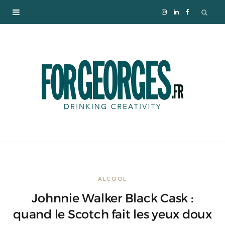
I
L
F
n
i
a
s
n
c
t
k
e
a
e
b
g
d
o
r
I
o
ALCOOL
a
n
k
Johnnie Walker Black Cask :
m
quand le Scotch fait les yeux doux