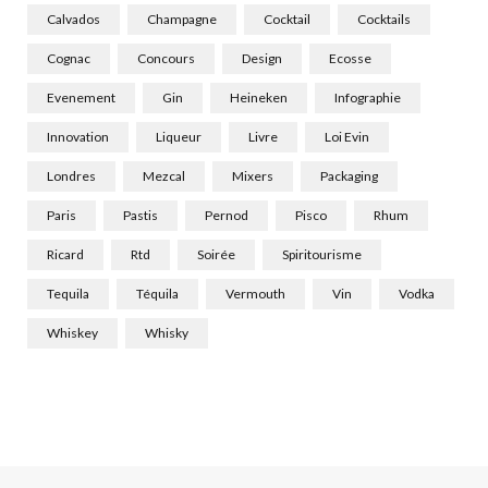
Calvados
Champagne
Cocktail
Cocktails
Cognac
Concours
Design
Ecosse
Evenement
Gin
Heineken
Infographie
Innovation
Liqueur
Livre
Loi Evin
Londres
Mezcal
Mixers
Packaging
Paris
Pastis
Pernod
Pisco
Rhum
Ricard
Rtd
Soirée
Spiritourisme
Tequila
Téquila
Vermouth
Vin
Vodka
Whiskey
Whisky