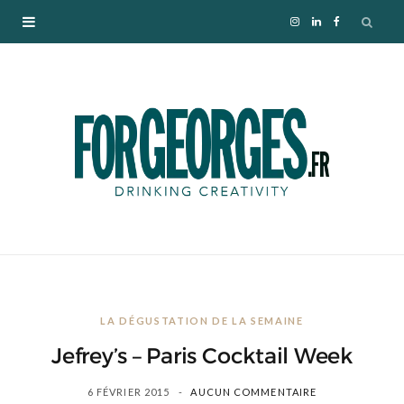
I
L
F
n
i
a
s
n
c
t
k
e
a
e
b
g
d
o
r
I
o
LA DÉGUSTATION DE LA SEMAINE
a
n
k
Jefrey’s – Paris Cocktail Week
m
6 FÉVRIER 2015
AUCUN COMMENTAIRE