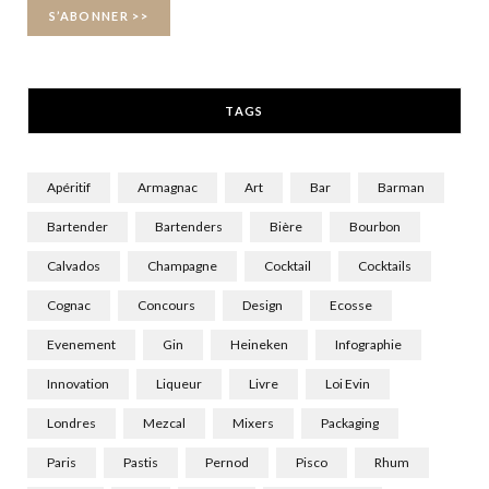
o
t
r
k
e
a
r
m
TAGS
)
Apéritif
Armagnac
Art
Bar
Barman
Bartender
Bartenders
Bière
Bourbon
Calvados
Champagne
Cocktail
Cocktails
Cognac
Concours
Design
Ecosse
Evenement
Gin
Heineken
Infographie
Innovation
Liqueur
Livre
Loi Evin
Londres
Mezcal
Mixers
Packaging
Paris
Pastis
Pernod
Pisco
Rhum