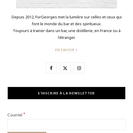
Depuis 2012, ForGeorges met la lumière sur celles et ceux qui
font le monde du bar et des spiritueux.
Toujours à trainer dans un bar, une distillerie, en France ou à
l'étranger.
EN SAVOIR +
F
X
I
a
(
n
c
T
s
S’INSCRIRE À LA NEWSLETTER
e
w
t
b
i
a
*
Courriel
o
t
g