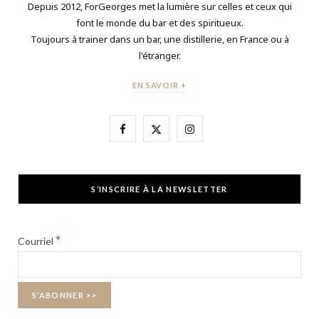
Depuis 2012, ForGeorges met la lumière sur celles et ceux qui
font le monde du bar et des spiritueux.
Toujours à trainer dans un bar, une distillerie, en France ou à
l'étranger.
EN SAVOIR +
F
X
I
a
(
n
c
T
s
S’INSCRIRE À LA NEWSLETTER
e
w
t
b
i
a
*
Courriel
o
t
g
o
t
r
k
e
a