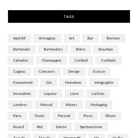
r
m
TAGS
)
Apéritif
Armagnac
Art
Bar
Barman
Bartender
Bartenders
Bière
Bourbon
Calvados
Champagne
Cocktail
Cocktails
Cognac
Concours
Design
Ecosse
Evenement
Gin
Heineken
Infographie
Innovation
Liqueur
Livre
Loi Evin
Londres
Mezcal
Mixers
Packaging
Paris
Pastis
Pernod
Pisco
Rhum
Ricard
Rtd
Soirée
Spiritourisme
Tequila
Téquila
Vermouth
Vin
Vodka