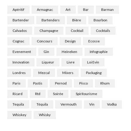
Apéritif
Armagnac
Art
Bar
Barman
Bartender
Bartenders
Bière
Bourbon
Calvados
Champagne
Cocktail
Cocktails
Cognac
Concours
Design
Ecosse
Evenement
Gin
Heineken
Infographie
Innovation
Liqueur
Livre
Loi Evin
Londres
Mezcal
Mixers
Packaging
Paris
Pastis
Pernod
Pisco
Rhum
Ricard
Rtd
Soirée
Spiritourisme
Tequila
Téquila
Vermouth
Vin
Vodka
Whiskey
Whisky