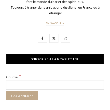
font le monde du bar et des spiritueux.
Toujours à trainer dans un bar, une distillerie, en France ou à
l'étranger.
EN SAVOIR +
F
X
I
a
(
n
c
T
s
S’INSCRIRE À LA NEWSLETTER
e
w
t
b
i
a
*
Courriel
o
t
g
o
t
r
k
e
a