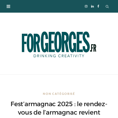
I
L
F
n
i
a
s
n
c
t
k
e
a
e
b
g
d
o
r
I
o
NON CATÉGORISÉ
a
n
k
Fest’armagnac 2025 : le rendez-
m
vous de l’armagnac revient