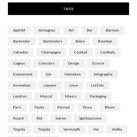
r
m
TAGS
)
Apéritif
Armagnac
Art
Bar
Barman
Bartender
Bartenders
Bière
Bourbon
Calvados
Champagne
Cocktail
Cocktails
Cognac
Concours
Design
Ecosse
Evenement
Gin
Heineken
Infographie
Innovation
Liqueur
Livre
Loi Evin
Londres
Mezcal
Mixers
Packaging
Paris
Pastis
Pernod
Pisco
Rhum
Ricard
Rtd
Soirée
Spiritourisme
Tequila
Téquila
Vermouth
Vin
Vodka