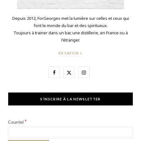
Depuis 2012, ForGeorges met la lumière sur celles et ceux qui
font le monde du bar et des spiritueux.
Toujours à trainer dans un bar, une distillerie, en France ou à
l'étranger.
EN SAVOIR +
F
X
I
a
(
n
c
T
s
S’INSCRIRE À LA NEWSLETTER
e
w
t
b
i
a
*
Courriel
o
t
g