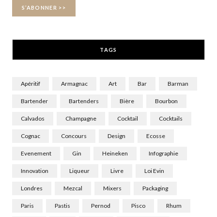
o
t
r
k
e
a
r
m
TAGS
)
Apéritif
Armagnac
Art
Bar
Barman
Bartender
Bartenders
Bière
Bourbon
Calvados
Champagne
Cocktail
Cocktails
Cognac
Concours
Design
Ecosse
Evenement
Gin
Heineken
Infographie
Innovation
Liqueur
Livre
Loi Evin
Londres
Mezcal
Mixers
Packaging
Paris
Pastis
Pernod
Pisco
Rhum