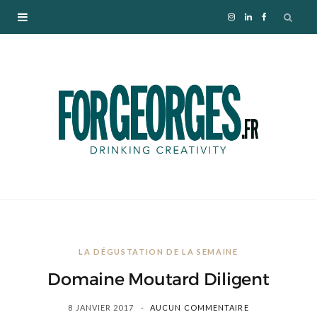
I
L
F
n
i
a
s
n
c
t
k
e
a
e
b
g
d
o
r
I
o
LA DÉGUSTATION DE LA SEMAINE
a
n
k
Domaine Moutard Diligent
m
8 JANVIER 2017
AUCUN COMMENTAIRE