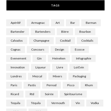
TAGS
)
Apéritif
Armagnac
Art
Bar
Barman
Bartender
Bartenders
Bière
Bourbon
Calvados
Champagne
Cocktail
Cocktails
Cognac
Concours
Design
Ecosse
Evenement
Gin
Heineken
Infographie
Innovation
Liqueur
Livre
Loi Evin
Londres
Mezcal
Mixers
Packaging
Paris
Pastis
Pernod
Pisco
Rhum
Ricard
Rtd
Soirée
Spiritourisme
Tequila
Téquila
Vermouth
Vin
Vodka