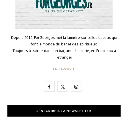
Depuis 2012, ForGeorges met la lumière sur celles et ceux qui
font le monde du bar et des spiritueux.
Toujours à trainer dans un bar, une distillerie, en France ou à
l'étranger.
EN SAVOIR +
F
X
I
a
(
n
c
T
s
S’INSCRIRE À LA NEWSLETTER
e
w
t