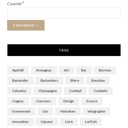
b
i
a
*
Courriel
o
t
g
o
t
r
k
e
a
r
m
TAGS
)
Apéritif
Armagnac
Art
Bar
Barman
Bartender
Bartenders
Bière
Bourbon
Calvados
Champagne
Cocktail
Cocktails
Cognac
Concours
Design
Ecosse
Evenement
Gin
Heineken
Infographie
Innovation
Liqueur
Livre
Loi Evin