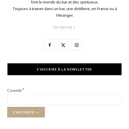
font le monde du bar et des spiritueux.
Toujours à trainer dans un bar, une distillerie, en France ou à
l'étranger.
EN SAVOIR +
F
X
I
a
(
n
c
T
s
S’INSCRIRE À LA NEWSLETTER
e
w
t
b
i
a
*
Courriel
o
t
g
o
t
r
k
e
a