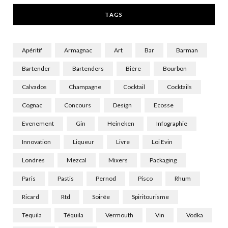
r
m
TAGS
)
Apéritif
Armagnac
Art
Bar
Barman
Bartender
Bartenders
Bière
Bourbon
Calvados
Champagne
Cocktail
Cocktails
Cognac
Concours
Design
Ecosse
Evenement
Gin
Heineken
Infographie
Innovation
Liqueur
Livre
Loi Evin
Londres
Mezcal
Mixers
Packaging
Paris
Pastis
Pernod
Pisco
Rhum
Ricard
Rtd
Soirée
Spiritourisme
Tequila
Téquila
Vermouth
Vin
Vodka