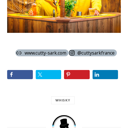
www.cutty-sark.com
@cuttysarkfrance
WHISKY