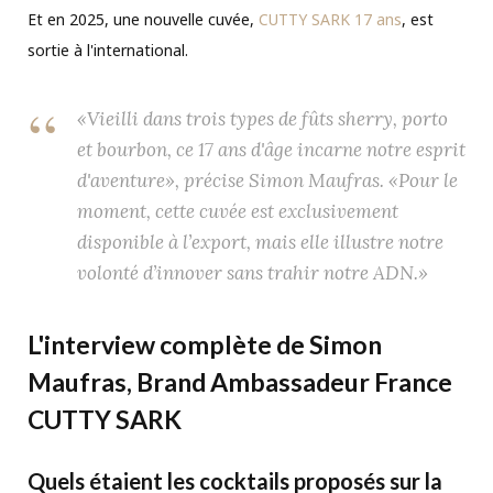
Et en 2025, une nouvelle cuvée,
CUTTY SARK 17 ans
, est
sortie à l'international.
«
Vieilli dans trois types de fûts sherry, porto
et bourbon, ce 17 ans d'âge incarne notre esprit
d'aventure», précise Simon Maufras. «Pour le
moment, cette cuvée est exclusivement
disponible à l’export, mais elle illustre notre
volonté d’innover sans trahir notre ADN.
»
L'interview complète de Simon
Maufras, Brand Ambassadeur France
CUTTY SARK
Quels étaient les cocktails proposés sur la