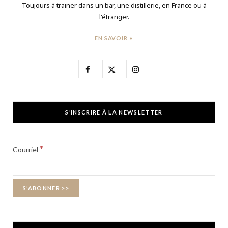
Toujours à trainer dans un bar, une distillerie, en France ou à
l'étranger.
EN SAVOIR +
F
X
I
a
(
n
c
T
s
S’INSCRIRE À LA NEWSLETTER
e
w
t
b
i
a
*
Courriel
o
t
g
o
t
r
k
e
a
r
m