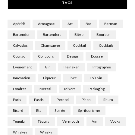
TAGS
)
Apéritif
Armagnac
Art
Bar
Barman
Bartender
Bartenders
Bière
Bourbon
Calvados
Champagne
Cocktail
Cocktails
Cognac
Concours
Design
Ecosse
Evenement
Gin
Heineken
Infographie
Innovation
Liqueur
Livre
Loi Evin
Londres
Mezcal
Mixers
Packaging
Paris
Pastis
Pernod
Pisco
Rhum
Ricard
Rtd
Soirée
Spiritourisme
Tequila
Téquila
Vermouth
Vin
Vodka
Whiskey
Whisky