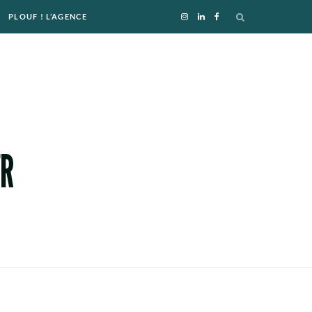
PLOUF ! L’AGENCE
I
L
F
n
i
a
s
n
c
t
k
e
a
e
b
g
d
o
r
I
o
a
n
k
m