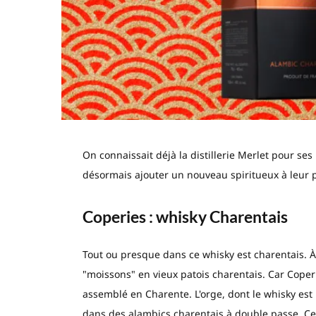
On connaissait déjà la distillerie Merlet pour se
désormais ajouter un nouveau spiritueux à leur pa
Coperies : whisky Charentais
Tout ou presque dans ce whisky est charentais. 
"moissons" en vieux patois charentais. Car Coperie
assemblé en Charente. L'orge, dont le whisky est is
dans des alambics charentais à double passe. Ce