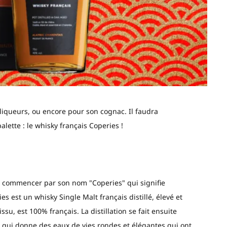
s liqueurs, ou encore pour son cognac. Il faudra
lette : le whisky français Coperies !
À commencer par son nom "Coperies" qui signifie
s est un whisky Single Malt français distillé, élevé et
su, est 100% français. La distillation se fait ensuite
 qui donne des eaux de vies rondes et élégantes qui ont