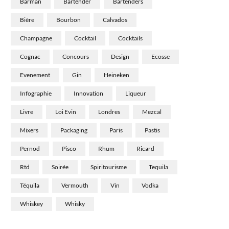
Barman
Bartender
Bartenders
Bière
Bourbon
Calvados
Champagne
Cocktail
Cocktails
Cognac
Concours
Design
Ecosse
Evenement
Gin
Heineken
Infographie
Innovation
Liqueur
Livre
Loi Evin
Londres
Mezcal
Mixers
Packaging
Paris
Pastis
Pernod
Pisco
Rhum
Ricard
Rtd
Soirée
Spiritourisme
Tequila
Téquila
Vermouth
Vin
Vodka
Whiskey
Whisky