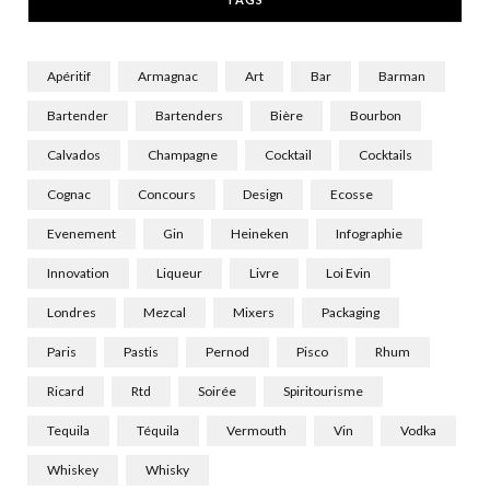
)
Apéritif
Armagnac
Art
Bar
Barman
Bartender
Bartenders
Bière
Bourbon
Calvados
Champagne
Cocktail
Cocktails
Cognac
Concours
Design
Ecosse
Evenement
Gin
Heineken
Infographie
Innovation
Liqueur
Livre
Loi Evin
Londres
Mezcal
Mixers
Packaging
Paris
Pastis
Pernod
Pisco
Rhum
Ricard
Rtd
Soirée
Spiritourisme
Tequila
Téquila
Vermouth
Vin
Vodka
Whiskey
Whisky