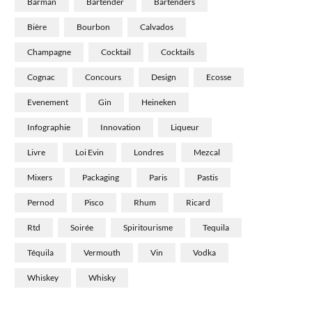
Barman
Bartender
Bartenders
Bière
Bourbon
Calvados
Champagne
Cocktail
Cocktails
Cognac
Concours
Design
Ecosse
Evenement
Gin
Heineken
Infographie
Innovation
Liqueur
Livre
Loi Evin
Londres
Mezcal
Mixers
Packaging
Paris
Pastis
Pernod
Pisco
Rhum
Ricard
Rtd
Soirée
Spiritourisme
Tequila
Téquila
Vermouth
Vin
Vodka
Whiskey
Whisky