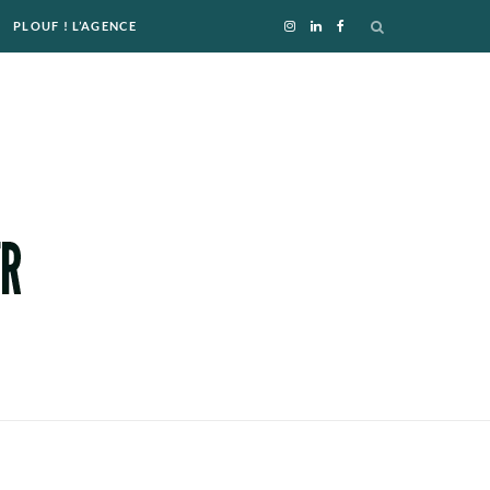
PLOUF ! L’AGENCE
I
L
F
n
i
a
s
n
c
t
k
e
a
e
b
g
d
o
r
I
o
a
n
k
m