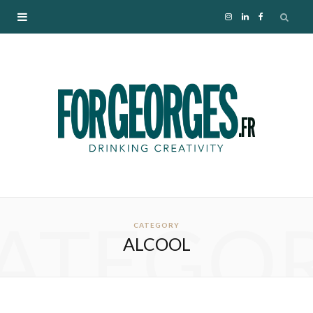
I
L
F
n
i
a
s
n
c
t
k
e
a
e
b
g
d
o
ATEGO
r
I
o
CATEGORY
ALCOOL
a
n
k
m