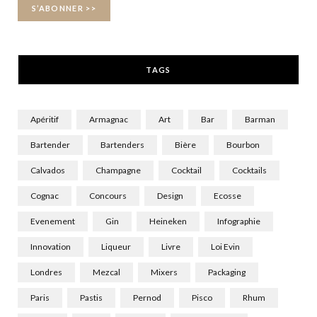
k
e
a
r
m
TAGS
)
Apéritif
Armagnac
Art
Bar
Barman
Bartender
Bartenders
Bière
Bourbon
Calvados
Champagne
Cocktail
Cocktails
Cognac
Concours
Design
Ecosse
Evenement
Gin
Heineken
Infographie
Innovation
Liqueur
Livre
Loi Evin
Londres
Mezcal
Mixers
Packaging
Paris
Pastis
Pernod
Pisco
Rhum