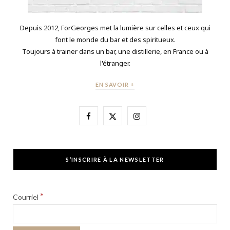
Depuis 2012, ForGeorges met la lumière sur celles et ceux qui
font le monde du bar et des spiritueux.
Toujours à trainer dans un bar, une distillerie, en France ou à
l'étranger.
EN SAVOIR +
F
X
I
a
(
n
c
T
s
S’INSCRIRE À LA NEWSLETTER
e
w
t
b
i
a
*
Courriel
o
t
g
o
t
r