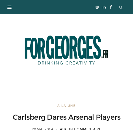
I
L
F
n
i
a
s
n
c
t
k
e
a
e
b
g
d
o
r
I
o
A LA UNE
a
n
k
Carlsberg Dares Arsenal Players
m
20 MAI 2014
AUCUN COMMENTAIRE