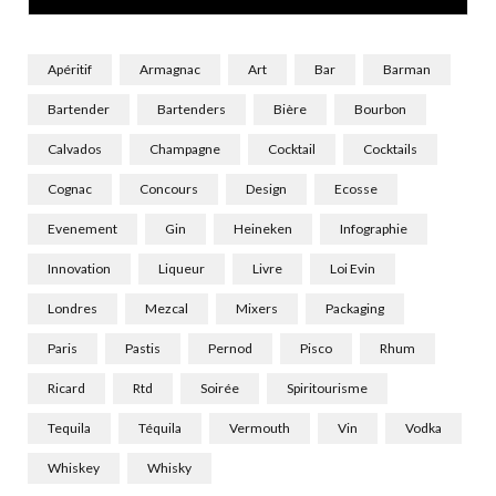
)
Apéritif
Armagnac
Art
Bar
Barman
Bartender
Bartenders
Bière
Bourbon
Calvados
Champagne
Cocktail
Cocktails
Cognac
Concours
Design
Ecosse
Evenement
Gin
Heineken
Infographie
Innovation
Liqueur
Livre
Loi Evin
Londres
Mezcal
Mixers
Packaging
Paris
Pastis
Pernod
Pisco
Rhum
Ricard
Rtd
Soirée
Spiritourisme
Tequila
Téquila
Vermouth
Vin
Vodka
Whiskey
Whisky