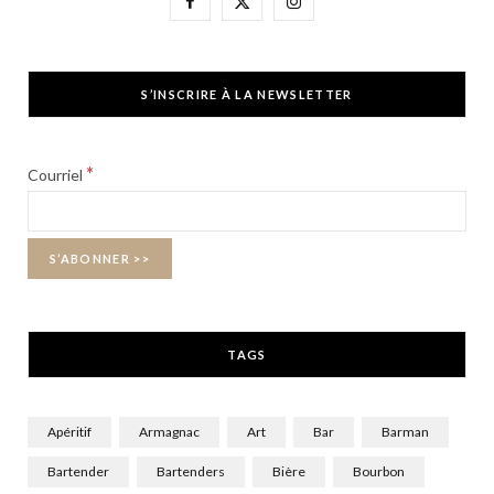
a
(
n
c
T
s
S’INSCRIRE À LA NEWSLETTER
e
w
t
b
i
a
*
Courriel
o
t
g
o
t
r
k
e
a
r
m
TAGS
)
Apéritif
Armagnac
Art
Bar
Barman
Bartender
Bartenders
Bière
Bourbon