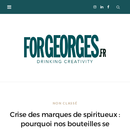
I
L
F
n
i
a
s
n
c
t
k
e
a
e
b
g
d
o
r
I
o
NON CLASSÉ
a
n
k
Crise des marques de spiritueux :
m
pourquoi nos bouteilles se