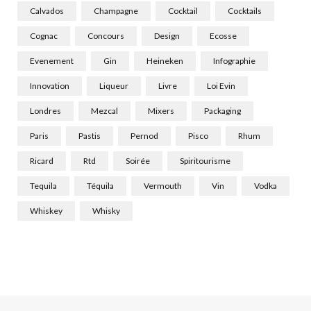
Calvados
Champagne
Cocktail
Cocktails
Cognac
Concours
Design
Ecosse
Evenement
Gin
Heineken
Infographie
Innovation
Liqueur
Livre
Loi Evin
Londres
Mezcal
Mixers
Packaging
Paris
Pastis
Pernod
Pisco
Rhum
Ricard
Rtd
Soirée
Spiritourisme
Tequila
Téquila
Vermouth
Vin
Vodka
Whiskey
Whisky