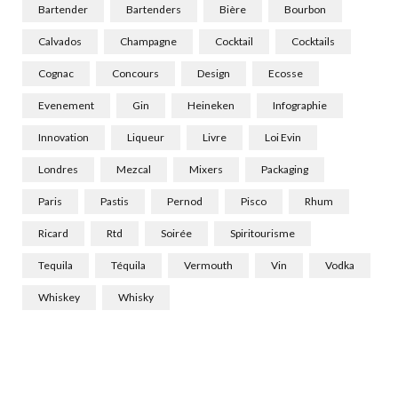
Bartender
Bartenders
Bière
Bourbon
Calvados
Champagne
Cocktail
Cocktails
Cognac
Concours
Design
Ecosse
Evenement
Gin
Heineken
Infographie
Innovation
Liqueur
Livre
Loi Evin
Londres
Mezcal
Mixers
Packaging
Paris
Pastis
Pernod
Pisco
Rhum
Ricard
Rtd
Soirée
Spiritourisme
Tequila
Téquila
Vermouth
Vin
Vodka
Whiskey
Whisky