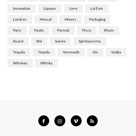
Innovation
Liqueur
Livre
Loi Evin
Londres
Mezcal
Mixers
Packaging
Paris
Pastis
Pernod
Pisco
Rhum
Ricard
Rtd
Soirée
Spiritourisme
Tequila
Téquila
Vermouth
Vin
Vodka
Whiskey
Whisky