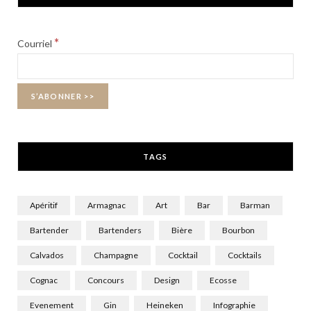
e
w
t
b
i
a
*
Courriel
o
t
g
o
t
r
k
e
a
r
m
TAGS
)
Apéritif
Armagnac
Art
Bar
Barman
Bartender
Bartenders
Bière
Bourbon
Calvados
Champagne
Cocktail
Cocktails
Cognac
Concours
Design
Ecosse
Evenement
Gin
Heineken
Infographie