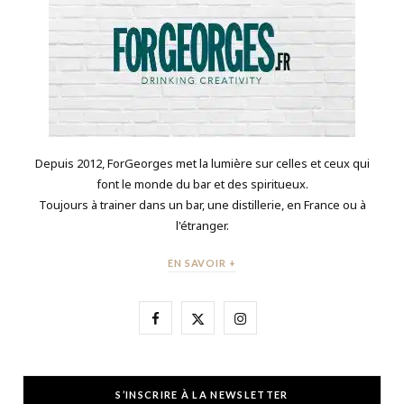
Depuis 2012, ForGeorges met la lumière sur celles et ceux qui
font le monde du bar et des spiritueux.
Toujours à trainer dans un bar, une distillerie, en France ou à
l'étranger.
EN SAVOIR +
F
X
I
a
(
n
c
T
s
S’INSCRIRE À LA NEWSLETTER