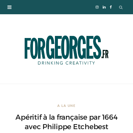
I
L
F
n
i
a
s
n
c
t
k
e
a
e
b
g
d
o
r
I
o
A LA UNE
a
n
k
Apéritif à la française par 1664
m
avec Philippe Etchebest