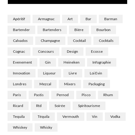
)
Apéritif
Armagnac
Art
Bar
Barman
Bartender
Bartenders
Bière
Bourbon
Calvados
Champagne
Cocktail
Cocktails
Cognac
Concours
Design
Ecosse
Evenement
Gin
Heineken
Infographie
Innovation
Liqueur
Livre
Loi Evin
Londres
Mezcal
Mixers
Packaging
Paris
Pastis
Pernod
Pisco
Rhum
Ricard
Rtd
Soirée
Spiritourisme
Tequila
Téquila
Vermouth
Vin
Vodka
Whiskey
Whisky