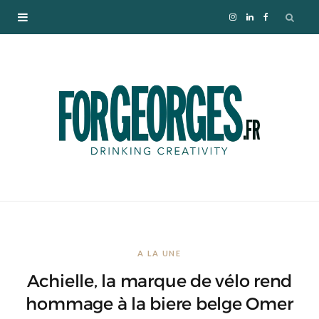
I
L
F
n
i
a
s
n
c
t
k
e
a
e
b
g
d
o
r
I
o
A LA UNE
a
n
k
Achielle, la marque de vélo rend
m
hommage à la biere belge Omer