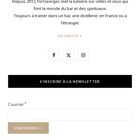
Depuis 2012, ForGeorges met la lumière sur celles et ceux qui
font le monde du bar et des spiritueux.
Toujours à trainer dans un bar, une distillerie, en France ou à
l'étranger.
EN SAVOIR +
F
X
I
a
(
n
c
T
s
S’INSCRIRE À LA NEWSLETTER
e
w
t
b
i
a
*
Courriel
o
t
g
o
t
r
k
e
a