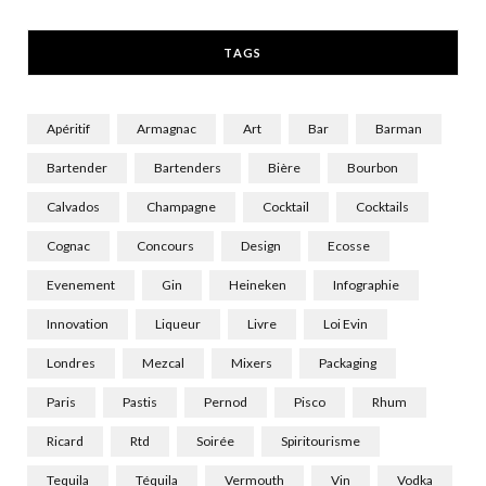
r
m
TAGS
)
Apéritif
Armagnac
Art
Bar
Barman
Bartender
Bartenders
Bière
Bourbon
Calvados
Champagne
Cocktail
Cocktails
Cognac
Concours
Design
Ecosse
Evenement
Gin
Heineken
Infographie
Innovation
Liqueur
Livre
Loi Evin
Londres
Mezcal
Mixers
Packaging
Paris
Pastis
Pernod
Pisco
Rhum
Ricard
Rtd
Soirée
Spiritourisme
Tequila
Téquila
Vermouth
Vin
Vodka