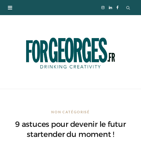
I
L
F
n
i
a
s
n
c
t
k
e
a
e
b
g
d
o
r
I
o
NON CATÉGORISÉ
a
n
k
9 astuces pour devenir le futur
m
startender du moment !