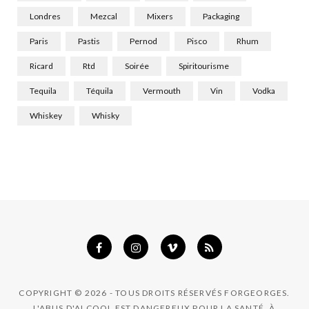
Londres
Mezcal
Mixers
Packaging
Paris
Pastis
Pernod
Pisco
Rhum
Ricard
Rtd
Soirée
Spiritourisme
Tequila
Téquila
Vermouth
Vin
Vodka
Whiskey
Whisky
COPYRIGHT © 2026 - TOUS DROITS RÉSERVÉS FORGEORGES.
L'ABUS D'ALCOOL EST DANGEREUX POUR LA SANTÉ. À