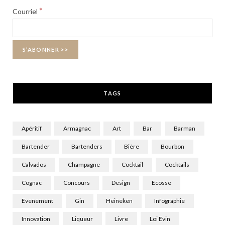
b
i
a
*
Courriel
o
t
g
o
t
r
k
e
a
r
m
TAGS
)
Apéritif
Armagnac
Art
Bar
Barman
Bartender
Bartenders
Bière
Bourbon
Calvados
Champagne
Cocktail
Cocktails
Cognac
Concours
Design
Ecosse
Evenement
Gin
Heineken
Infographie
Innovation
Liqueur
Livre
Loi Evin