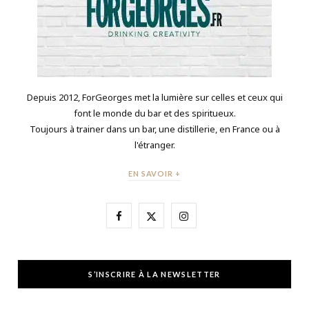
Depuis 2012, ForGeorges met la lumière sur celles et ceux qui
font le monde du bar et des spiritueux.
Toujours à trainer dans un bar, une distillerie, en France ou à
l'étranger.
EN SAVOIR +
F
X
I
a
(
n
c
T
s
S’INSCRIRE À LA NEWSLETTER
e
w
t