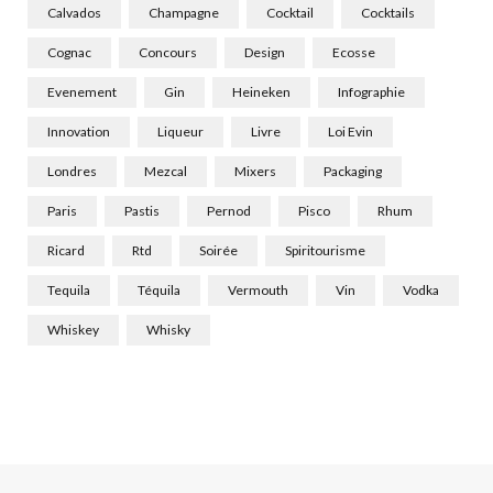
Calvados
Champagne
Cocktail
Cocktails
Cognac
Concours
Design
Ecosse
Evenement
Gin
Heineken
Infographie
Innovation
Liqueur
Livre
Loi Evin
Londres
Mezcal
Mixers
Packaging
Paris
Pastis
Pernod
Pisco
Rhum
Ricard
Rtd
Soirée
Spiritourisme
Tequila
Téquila
Vermouth
Vin
Vodka
Whiskey
Whisky