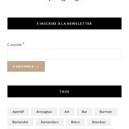
a
(
n
c
T
s
S’INSCRIRE À LA NEWSLETTER
e
w
t
b
i
a
*
Courriel
o
t
g
o
t
r
k
e
a
r
m
TAGS
)
Apéritif
Armagnac
Art
Bar
Barman
Bartender
Bartenders
Bière
Bourbon