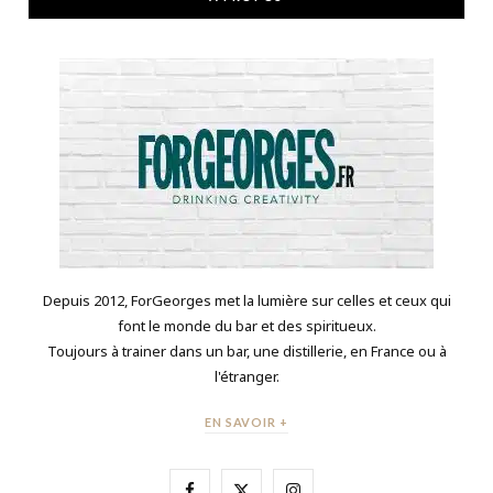
Depuis 2012, ForGeorges met la lumière sur celles et ceux qui
font le monde du bar et des spiritueux.
Toujours à trainer dans un bar, une distillerie, en France ou à
l'étranger.
EN SAVOIR +
F
X
I