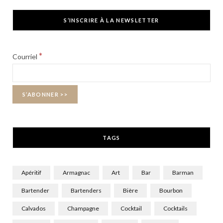
c
T
s
S’INSCRIRE À LA NEWSLETTER
e
w
t
b
i
a
*
Courriel
o
t
g
o
t
r
k
e
a
r
m
TAGS
)
Apéritif
Armagnac
Art
Bar
Barman
Bartender
Bartenders
Bière
Bourbon
Calvados
Champagne
Cocktail
Cocktails