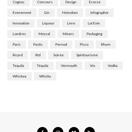
Cognac
Concours
Design
Ecosse
Evenement
Gin
Heineken
Infographie
Innovation
Liqueur
Livre
Loi Evin
Londres
Mezcal
Mixers
Packaging
Paris
Pastis
Pernod
Pisco
Rhum
Ricard
Rtd
Soirée
Spiritourisme
Tequila
Téquila
Vermouth
Vin
Vodka
Whiskey
Whisky