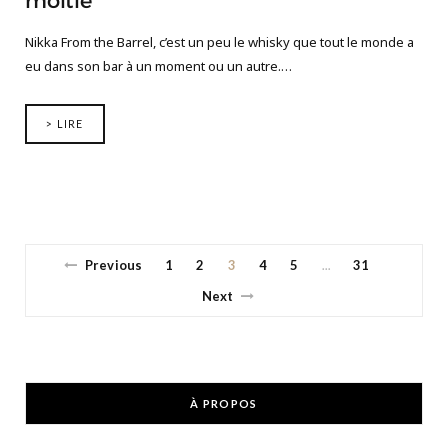
moitié
Nikka From the Barrel, c’est un peu le whisky que tout le monde a
eu dans son bar à un moment ou un autre.…
> LIRE
Previous
1
2
3
4
5
31
…
Next
À PROPOS