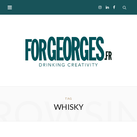
I
L
F
n
i
a
s
n
c
t
k
e
a
e
b
g
d
o
ROWSI
r
I
o
TAG
WHISKY
a
n
k
m