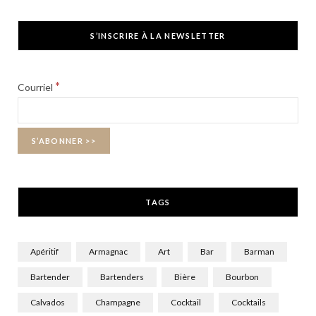
a
(
n
c
T
s
S’INSCRIRE À LA NEWSLETTER
e
w
t
b
i
a
*
Courriel
o
t
g
o
t
r
k
e
a
r
m
TAGS
)
Apéritif
Armagnac
Art
Bar
Barman
Bartender
Bartenders
Bière
Bourbon
Calvados
Champagne
Cocktail
Cocktails