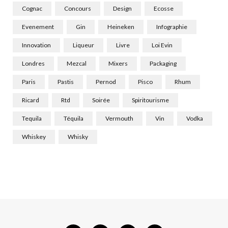
Cognac
Concours
Design
Ecosse
Evenement
Gin
Heineken
Infographie
Innovation
Liqueur
Livre
Loi Evin
Londres
Mezcal
Mixers
Packaging
Paris
Pastis
Pernod
Pisco
Rhum
Ricard
Rtd
Soirée
Spiritourisme
Tequila
Téquila
Vermouth
Vin
Vodka
Whiskey
Whisky