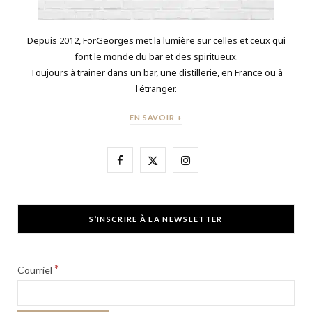
Depuis 2012, ForGeorges met la lumière sur celles et ceux qui
font le monde du bar et des spiritueux.
Toujours à trainer dans un bar, une distillerie, en France ou à
l'étranger.
EN SAVOIR +
F
X
I
a
(
n
c
T
s
S’INSCRIRE À LA NEWSLETTER
e
w
t
b
i
a
*
Courriel
o
t
g