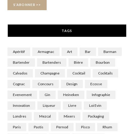
o
t
r
k
e
a
r
m
TAGS
)
Apéritif
Armagnac
Art
Bar
Barman
Bartender
Bartenders
Bière
Bourbon
Calvados
Champagne
Cocktail
Cocktails
Cognac
Concours
Design
Ecosse
Evenement
Gin
Heineken
Infographie
Innovation
Liqueur
Livre
Loi Evin
Londres
Mezcal
Mixers
Packaging
Paris
Pastis
Pernod
Pisco
Rhum