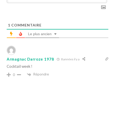
1
COMMENTAIRE
Le plus ancien
Armagnac Darroze 1978
8 années il y a
Cocktail week !
Répondre
0