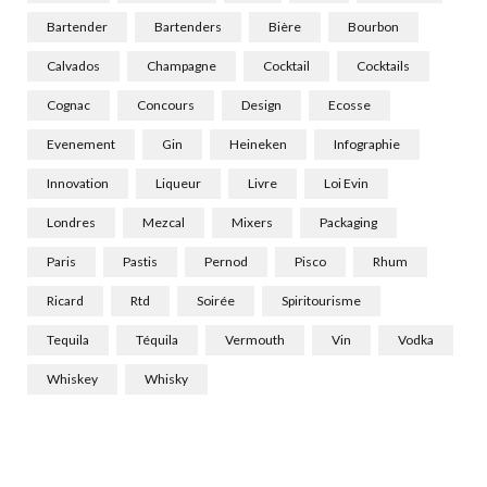
Bartender
Bartenders
Bière
Bourbon
Calvados
Champagne
Cocktail
Cocktails
Cognac
Concours
Design
Ecosse
Evenement
Gin
Heineken
Infographie
Innovation
Liqueur
Livre
Loi Evin
Londres
Mezcal
Mixers
Packaging
Paris
Pastis
Pernod
Pisco
Rhum
Ricard
Rtd
Soirée
Spiritourisme
Tequila
Téquila
Vermouth
Vin
Vodka
Whiskey
Whisky