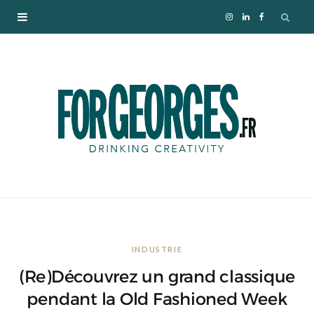
I
L
F
n
i
a
s
n
c
t
k
e
a
e
b
g
d
o
r
I
o
INDUSTRIE
a
n
k
(Re)Découvrez un grand classique
m
pendant la Old Fashioned Week