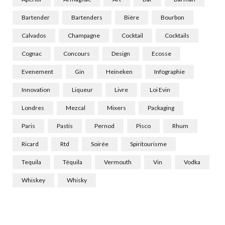
Bartender
Bartenders
Bière
Bourbon
Calvados
Champagne
Cocktail
Cocktails
Cognac
Concours
Design
Ecosse
Evenement
Gin
Heineken
Infographie
Innovation
Liqueur
Livre
Loi Evin
Londres
Mezcal
Mixers
Packaging
Paris
Pastis
Pernod
Pisco
Rhum
Ricard
Rtd
Soirée
Spiritourisme
Tequila
Téquila
Vermouth
Vin
Vodka
Whiskey
Whisky