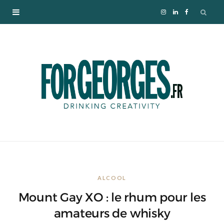
I
L
F
n
i
a
s
n
c
t
k
e
a
e
b
g
d
o
r
I
o
ALCOOL
a
n
k
Mount Gay XO : le rhum pour les
m
amateurs de whisky