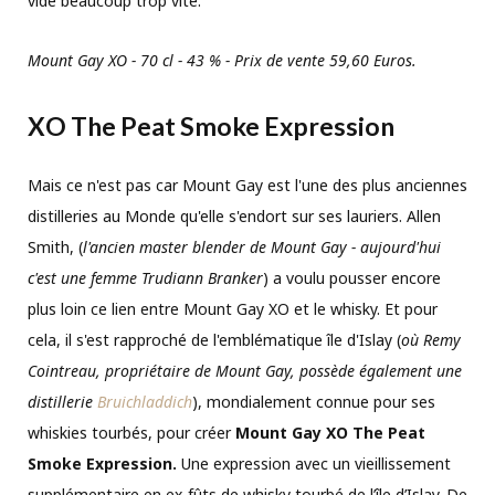
vide beaucoup trop vite.
Mount Gay XO - 70 cl - 43 % - Prix de vente 59,60 Euros.
XO The Peat Smoke Expression
Mais ce n'est pas car Mount Gay est l'une des plus anciennes
distilleries au Monde qu'elle s'endort sur ses lauriers. Allen
Smith, (
l'ancien master blender de Mount Gay - aujourd'hui
c'est une femme Trudiann Branker
) a voulu pousser encore
plus loin ce lien entre Mount Gay XO et le whisky. Et pour
cela, il s'est rapproché de l'emblématique île d'Islay (
où Remy
Cointreau, propriétaire de Mount Gay, possède également une
distillerie
Bruichladdich
), mondialement connue pour ses
whiskies tourbés, pour créer
Mount Gay XO
The Peat
Smoke Expression.
Une expression avec un vieillissement
supplémentaire en ex-fûts de whisky tourbé de l’île d’Islay. De