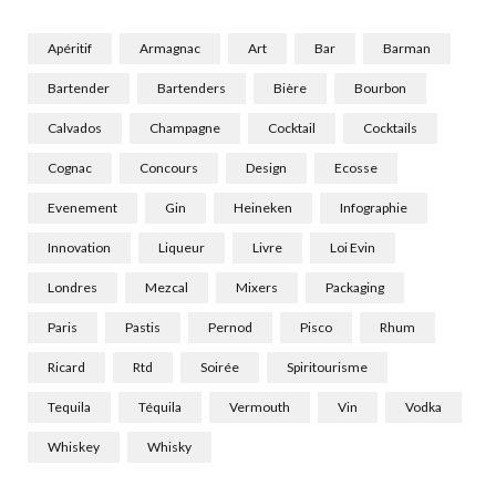
Apéritif
Armagnac
Art
Bar
Barman
Bartender
Bartenders
Bière
Bourbon
Calvados
Champagne
Cocktail
Cocktails
Cognac
Concours
Design
Ecosse
Evenement
Gin
Heineken
Infographie
Innovation
Liqueur
Livre
Loi Evin
Londres
Mezcal
Mixers
Packaging
Paris
Pastis
Pernod
Pisco
Rhum
Ricard
Rtd
Soirée
Spiritourisme
Tequila
Téquila
Vermouth
Vin
Vodka
Whiskey
Whisky