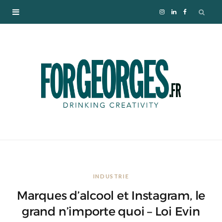
I
L
F
n
i
a
s
n
c
t
k
e
a
e
b
g
d
o
r
I
o
INDUSTRIE
a
n
k
Marques d’alcool et Instagram, le
m
grand n’importe quoi – Loi Evin