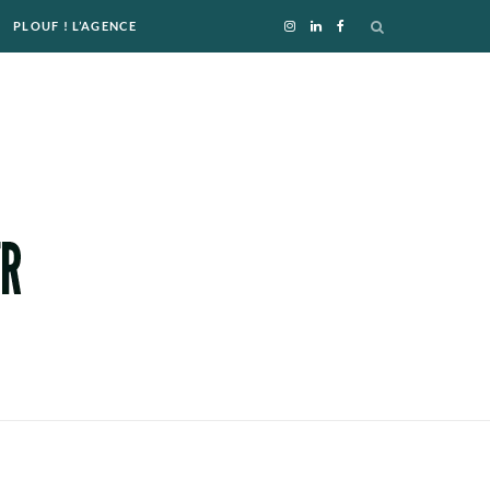
PLOUF ! L’AGENCE
I
L
F
n
i
a
s
n
c
t
k
e
a
e
b
g
d
o
r
I
o
a
n
k
m