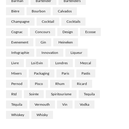
Barman
Bartender
Bartenders
Bière
Bourbon
Calvados
Champagne
Cocktail
Cocktails
Cognac
Concours
Design
Ecosse
Evenement
Gin
Heineken
Infographie
Innovation
Liqueur
Livre
Loi Evin
Londres
Mezcal
Mixers
Packaging
Paris
Pastis
Pernod
Pisco
Rhum
Ricard
Rtd
Soirée
Spiritourisme
Tequila
Téquila
Vermouth
Vin
Vodka
Whiskey
Whisky