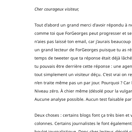
Cher courageux visiteur,
Tout d'abord un grand merci d'avoir répondu à n
comme toi que ForGeorges peut progresser et se
n'aies pas laissé ton email, car j'aurais beaucoup
un grand lecteur de ForGeorges puisque tu as ré
temps de tweeter que ta réponse était déjà lâché
tu pouvais être derrière cette réponse : une ag
tout simplement un visiteur déçu. C'est vrai on 
n’en traite même pas un par jour. Pourquoi ? Ca
Niveau zéro. À chier même (désolé pour la vulgari
Aucune analyse possible. Aucun test faisable pa
Deux choses : certains blogs font ça très bien et
colonnes. Certains journalistes le font également
boulot journalistique. Donc cher lecteur, désolé s