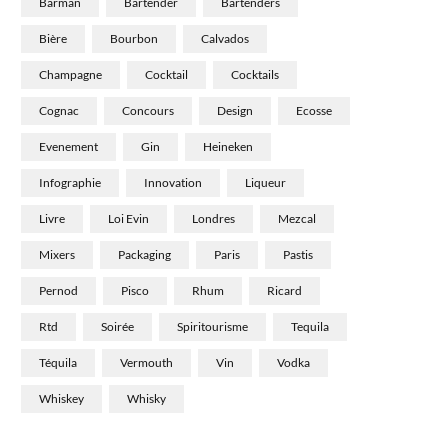
Barman
Bartender
Bartenders
Bière
Bourbon
Calvados
Champagne
Cocktail
Cocktails
Cognac
Concours
Design
Ecosse
Evenement
Gin
Heineken
Infographie
Innovation
Liqueur
Livre
Loi Evin
Londres
Mezcal
Mixers
Packaging
Paris
Pastis
Pernod
Pisco
Rhum
Ricard
Rtd
Soirée
Spiritourisme
Tequila
Téquila
Vermouth
Vin
Vodka
Whiskey
Whisky