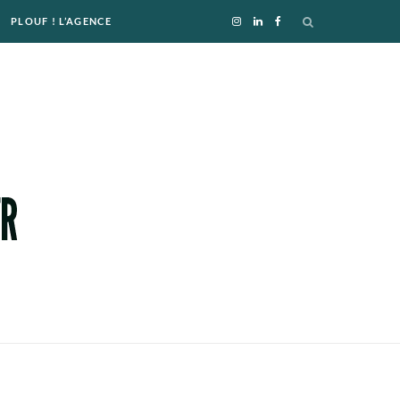
PLOUF ! L’AGENCE
I
L
F
n
i
a
s
n
c
t
k
e
a
e
b
g
d
o
r
I
o
a
n
k
m