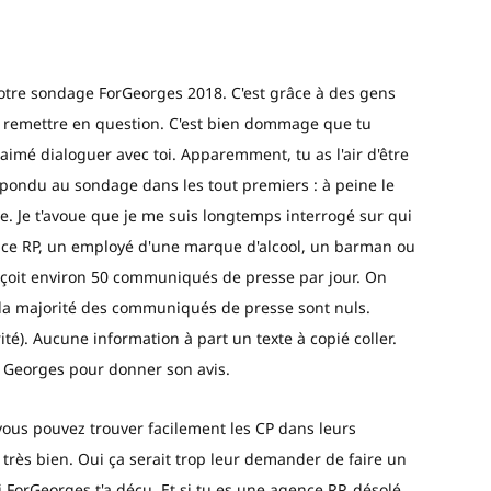
otre sondage ForGeorges 2018. C'est grâce à des gens
 remettre en question. C'est bien dommage que tu
 aimé dialoguer avec toi. Apparemment, tu as l'air d'être
pondu au sondage dans les tout premiers : à peine le
e. Je t'avoue que je me suis longtemps interrogé sur qui
ence RP, un employé d'une marque d'alcool, un barman ou
reçoit environ 50 communiqués de presse par jour. On
r la majorité des communiqués de presse sont nuls.
té). Aucune information à part un texte à copié coller.
r Georges pour donner son avis.
 vous pouvez trouver facilement les CP dans leurs
 très bien. Oui ça serait trop leur demander de faire un
i ForGeorges t'a déçu. Et si tu es une agence RP, désolé