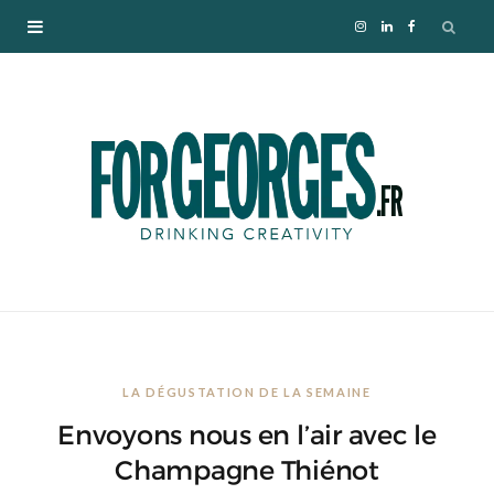
I
L
F
n
i
a
s
n
c
t
k
e
a
e
b
g
d
o
r
I
o
LA DÉGUSTATION DE LA SEMAINE
a
n
k
Envoyons nous en l’air avec le
m
Champagne Thiénot