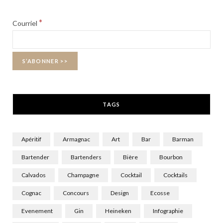
b
i
a
*
Courriel
o
t
g
o
t
r
k
e
a
r
m
TAGS
)
Apéritif
Armagnac
Art
Bar
Barman
Bartender
Bartenders
Bière
Bourbon
Calvados
Champagne
Cocktail
Cocktails
Cognac
Concours
Design
Ecosse
Evenement
Gin
Heineken
Infographie