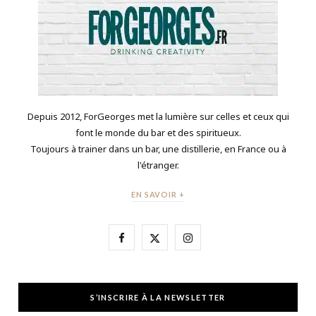
Depuis 2012, ForGeorges met la lumière sur celles et ceux qui
font le monde du bar et des spiritueux.
Toujours à trainer dans un bar, une distillerie, en France ou à
l'étranger.
EN SAVOIR +
F
X
I
a
(
n
c
T
s
S’INSCRIRE À LA NEWSLETTER
e
w
t