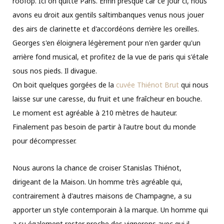
roofop. Ici on quitte Paris. Enfin presque car ce jour ci, nous
avons eu droit aux gentils saltimbanques venus nous jouer
des airs de clarinette et d'accordéons derrière les oreilles.
Georges s'en éloignera légèrement pour n'en garder qu'un
arrière fond musical, et profitez de la vue de paris qui s'étale
sous nos pieds. Il divague.
On boit quelques gorgées de la
cuvée Thiénot Brut
qui nous
laisse sur une caresse, du fruit et une fraîcheur en bouche.
Le moment est agréable à 210 mètres de hauteur.
Finalement pas besoin de partir à l'autre bout du monde
pour décompresser.
Nous aurons la chance de croiser Stanislas Thiénot,
dirigeant de la Maison. Un homme très agréable qui,
contrairement à d'autres maisons de Champagne, a su
apporter un style contemporain à la marque. Un homme qui
a su également rester proche des vignerons avec qui il