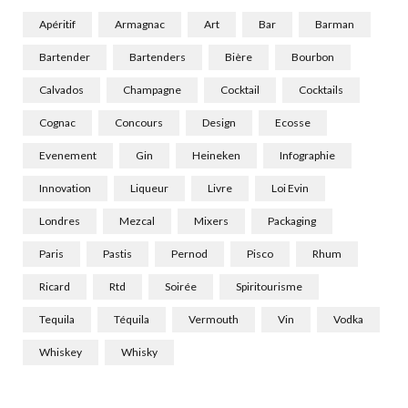
Apéritif
Armagnac
Art
Bar
Barman
Bartender
Bartenders
Bière
Bourbon
Calvados
Champagne
Cocktail
Cocktails
Cognac
Concours
Design
Ecosse
Evenement
Gin
Heineken
Infographie
Innovation
Liqueur
Livre
Loi Evin
Londres
Mezcal
Mixers
Packaging
Paris
Pastis
Pernod
Pisco
Rhum
Ricard
Rtd
Soirée
Spiritourisme
Tequila
Téquila
Vermouth
Vin
Vodka
Whiskey
Whisky