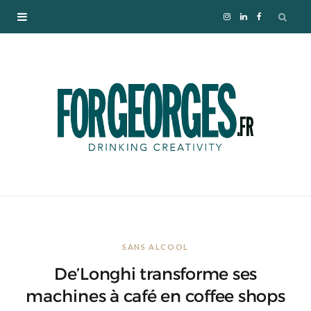
I
L
F
n
i
a
s
n
c
t
k
e
a
e
b
g
d
o
r
I
o
SANS ALCOOL
a
n
k
De’Longhi transforme ses
m
machines à café en coffee shops