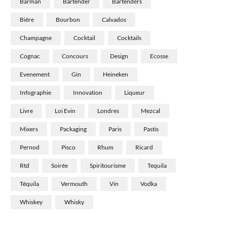
Barman
Bartender
Bartenders
Bière
Bourbon
Calvados
Champagne
Cocktail
Cocktails
Cognac
Concours
Design
Ecosse
Evenement
Gin
Heineken
Infographie
Innovation
Liqueur
Livre
Loi Evin
Londres
Mezcal
Mixers
Packaging
Paris
Pastis
Pernod
Pisco
Rhum
Ricard
Rtd
Soirée
Spiritourisme
Tequila
Téquila
Vermouth
Vin
Vodka
Whiskey
Whisky