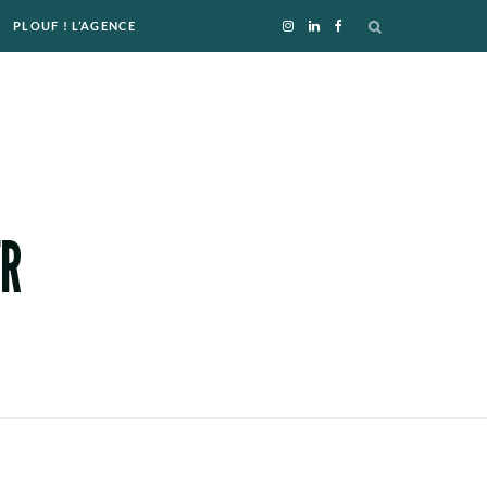
PLOUF ! L’AGENCE
I
L
F
n
i
a
s
n
c
t
k
e
a
e
b
g
d
o
r
I
o
a
n
k
m