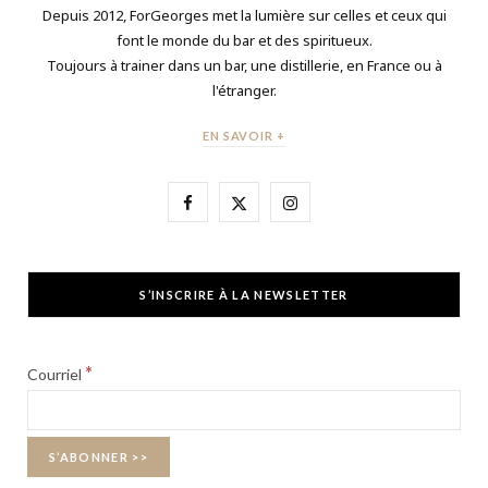
Depuis 2012, ForGeorges met la lumière sur celles et ceux qui
font le monde du bar et des spiritueux.
Toujours à trainer dans un bar, une distillerie, en France ou à
l'étranger.
EN SAVOIR +
F
X
I
a
(
n
c
T
s
S’INSCRIRE À LA NEWSLETTER
e
w
t
b
i
a
*
Courriel
o
t
g
o
t
r
k
e
a