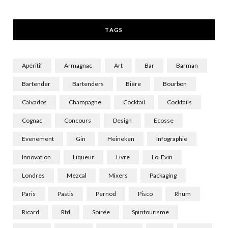
r
m
TAGS
)
Apéritif
Armagnac
Art
Bar
Barman
Bartender
Bartenders
Bière
Bourbon
Calvados
Champagne
Cocktail
Cocktails
Cognac
Concours
Design
Ecosse
Evenement
Gin
Heineken
Infographie
Innovation
Liqueur
Livre
Loi Evin
Londres
Mezcal
Mixers
Packaging
Paris
Pastis
Pernod
Pisco
Rhum
Ricard
Rtd
Soirée
Spiritourisme