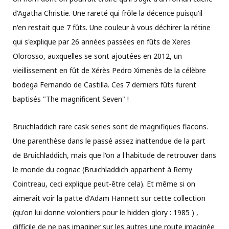
d'Agatha Christie. Une rareté qui frôle la décence puisqu'il
n'en restait que 7 fûts. Une couleur à vous déchirer la rétine
qui s'explique par 26 années passées en fûts de Xeres
Olorosso, auxquelles se sont ajoutées en 2012, un
vieillissement en fût de Xérès Pedro Ximenès de la célèbre
bodega Fernando de Castilla. Ces 7 derniers fûts furent
baptisés "
The magnificent Seven
" !
Bruichladdich rare cask series sont de magnifiques flacons.
Une parenthèse dans le passé assez inattendue de la part
de Bruichladdich, mais que l'on a l'habitude de retrouver dans
le monde du cognac (Bruichladdich appartient à Remy
Cointreau, ceci explique peut-être cela). Et même si on
aimerait voir la patte d'Adam Hannett sur cette collection
(qu'on lui donne volontiers pour le hidden glory : 1985 ) ,
difficile de ne pas imaginer sur les autres une route imaginée