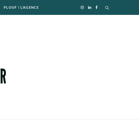
PLOUF ! L’AGENCE
I
L
F
n
i
a
s
n
c
t
k
e
a
e
b
g
d
o
r
I
o
a
n
k
m