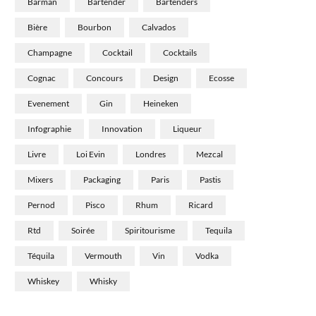
Barman
Bartender
Bartenders
Bière
Bourbon
Calvados
Champagne
Cocktail
Cocktails
Cognac
Concours
Design
Ecosse
Evenement
Gin
Heineken
Infographie
Innovation
Liqueur
Livre
Loi Evin
Londres
Mezcal
Mixers
Packaging
Paris
Pastis
Pernod
Pisco
Rhum
Ricard
Rtd
Soirée
Spiritourisme
Tequila
Téquila
Vermouth
Vin
Vodka
Whiskey
Whisky