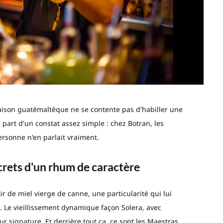
 maison guatémaltèque ne se contente pas d'habiller une
e part d'un constat assez simple : chez Botran, les
rsonne n'en parlait vraiment.
screts d'un rhum de caractère
r de miel vierge de canne, une particularité qui lui
. Le vieillissement dynamique façon Solera, avec
eur signature. Et derrière tout ça, ce sont les Maestras