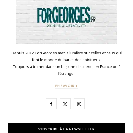
Depuis 2012, ForGeorges met la lumière sur celles et ceux qui
font le monde du bar et des spiritueux.
Toujours à trainer dans un bar, une distillerie, en France ou à
l'étranger.
EN SAVOIR +
F
X
I
a
(
n
c
T
s
S’INSCRIRE À LA NEWSLETTER