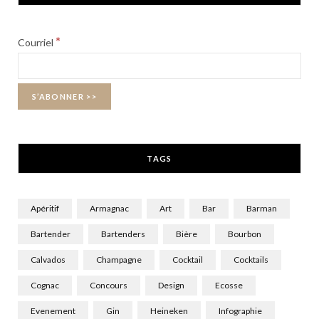
e
w
t
b
i
a
*
Courriel
o
t
g
o
t
r
k
e
a
r
m
TAGS
)
Apéritif
Armagnac
Art
Bar
Barman
Bartender
Bartenders
Bière
Bourbon
Calvados
Champagne
Cocktail
Cocktails
Cognac
Concours
Design
Ecosse
Evenement
Gin
Heineken
Infographie