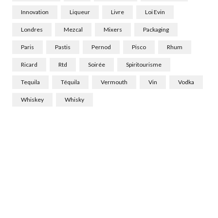
Innovation
Liqueur
Livre
Loi Evin
Londres
Mezcal
Mixers
Packaging
Paris
Pastis
Pernod
Pisco
Rhum
Ricard
Rtd
Soirée
Spiritourisme
Tequila
Téquila
Vermouth
Vin
Vodka
Whiskey
Whisky