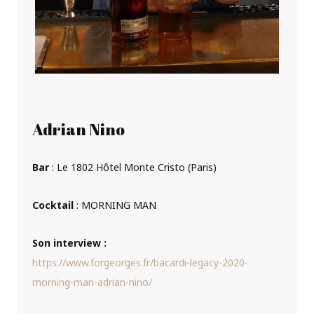
Adrian Nino
Bar
: Le 1802 Hôtel Monte Cristo (Paris)
Cocktail
: MORNING MAN
Son interview :
https://www.forgeorges.fr/bacardi-legacy-2020-
morning-man-adrian-nino/